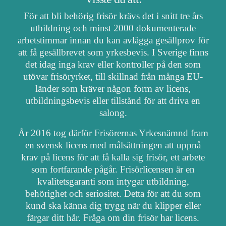
För att bli behörig frisör krävs det i snitt tre års
utbildning och minst 2000 dokumenterade
arbetstimmar innan du kan avlägga gesällprov för
att få gesällbrevet som yrkesbevis. I Sverige finns
det idag inga krav eller kontroller på den som
utövar frisöryrket, till skillnad från många EU-
länder som kräver någon form av licens,
utbildningsbevis eller tillstånd för att driva en
salong.
År 2016 tog därför Frisörernas Yrkesnämnd fram
en svensk licens med målsättningen att uppnå
krav på licens för att få kalla sig frisör, ett arbete
som fortfarande pågår. Frisörlicensen är en
kvalitetsgaranti som intygar utbildning,
behörighet och seriositet. Detta för att du som
kund ska känna dig trygg när du klipper eller
färgar ditt hår. Fråga om din frisör har licens.