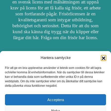
en svensk licens med målsättningen att uppnå
krav på licens för att få kalla sig frisör, ett arbete
som fortfarande pågår. Frisörlicensen är en
kvalitetsgaranti som intygar utbildning,
behörighet och seriositet. Detta för att du som
kund ska känna dig trygg när du klipper eller
färgar ditt hår. Fråga om din frisör har licens.
Hantera samtycke
OM FRISÖRSÖK
För att ge en bra upplevelse använder vi teknik som cookies för att lagra
och/eller komma åt enhetsinformation. När du samtycker till dessa tekniker
UPPDATERA SALONG
kan vi behandla data som surfbeteende eller unika ID:n på denna
webbplats. Om du inte samtycker eller om du återkallar ditt samtycke kan
detta påverka vissa funktioner negativt.
SALONGER MED FRISÖRLICENS
Acceptera
Neka