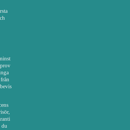
rsta
sch
 minst
lprov
 inga
 från
bevis
cens
isör,
ranti
t du