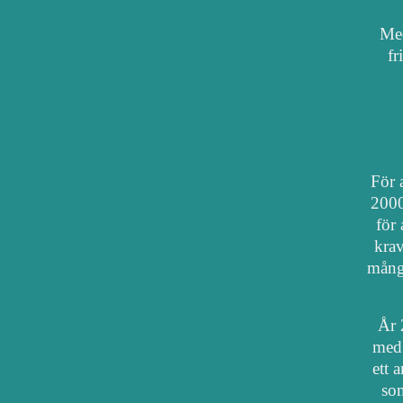
Med
fr
För a
2000
för 
krav
mång
År 
med 
ett 
som