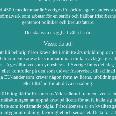
 4500 medlemmar är Sveriges Frisörföretagare landets stö
isörnätverk som arbetar för en seriös och hållbar frisörbran
gentemot politiker och beslutsfattare.
Det ska vara tryggt att välja frisör.
Visste du att:
tt bli behörig frisör krävs det i snitt tre års utbildning och
 dokumenterade arbetstimmar innan du kan avlägga gesäl
att få gesällbrevet som yrkesbevis. I Sverige finns det idag
 eller kontroller på den som utövar frisöryrket, till skillnad
a EU-länder som kräver någon form av licens, utbildnings
eller tillstånd för att driva en salong.
2016 tog därför Frisörernas Yrkesnämnd fram en svensk li
målsättningen att uppnå krav på licens för att få kalla sig fr
arbete som fortfarande pågår. Frisörlicensen är en kvalitetsga
 intygar utbildning, behörighet och seriositet. Detta för at