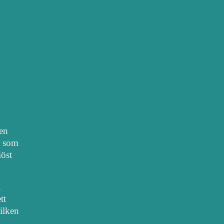
nen
r som
iöst
.
tt
vilken