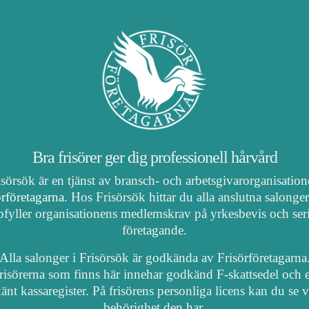
Bra frisörer ger dig professionell hårvård
isörsök är en tjänst av bransch- och arbetsgivarorganisatio
örföretagarna
. Hos Frisörsök hittar du alla anslutna salonge
fyller organisationens medlemskrav på yrkesbevis och ser
företagande.
Alla salonger i Frisörsök är godkända av Frisörföretagarna
risörerna som finns här innehar godkänd F-skattsedel och e
nt kassaregister. På frisörens personliga licens kan du se 
behörighet den har.