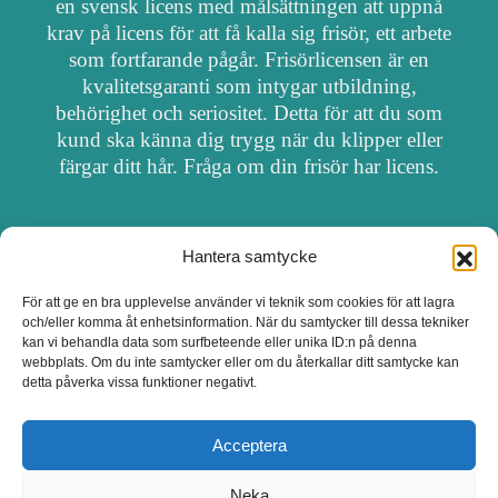
en svensk licens med målsättningen att uppnå
krav på licens för att få kalla sig frisör, ett arbete
som fortfarande pågår. Frisörlicensen är en
kvalitetsgaranti som intygar utbildning,
behörighet och seriositet. Detta för att du som
kund ska känna dig trygg när du klipper eller
färgar ditt hår. Fråga om din frisör har licens.
Hantera samtycke
OM FRISÖRSÖK
För att ge en bra upplevelse använder vi teknik som cookies för att lagra
och/eller komma åt enhetsinformation. När du samtycker till dessa tekniker
UPPDATERA SALONG
kan vi behandla data som surfbeteende eller unika ID:n på denna
webbplats. Om du inte samtycker eller om du återkallar ditt samtycke kan
detta påverka vissa funktioner negativt.
SALONGER MED FRISÖRLICENS
Acceptera
Neka