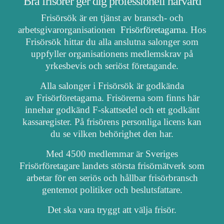
Bra frisörer ger dig professionell hårvård
Frisörsök är en tjänst av bransch- och
arbetsgivarorganisationen
Frisörföretagarna
. Hos
Frisörsök hittar du alla anslutna salonger som
uppfyller organisationens medlemskrav på
yrkesbevis och seriöst företagande.
Alla salonger i Frisörsök är godkända
av Frisörföretagarna. Frisörerna som finns här
innehar godkänd F-skattsedel och ett godkänt
kassaregister. På frisörens personliga licens kan
du se vilken behörighet den har.
Med 4500 medlemmar är Sveriges
Frisörföretagare landets största frisörnätverk som
arbetar för en seriös och hållbar frisörbransch
gentemot politiker och beslutsfattare.
Det ska vara tryggt att välja frisör.