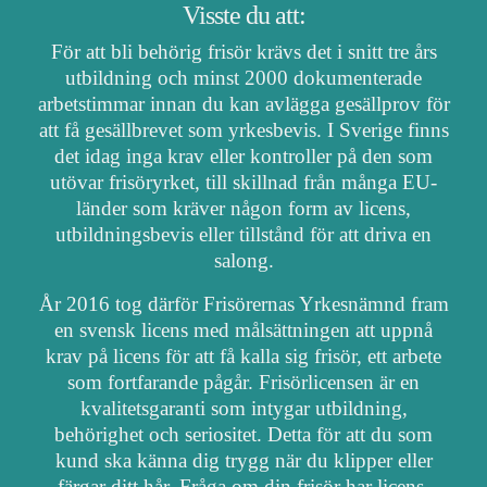
Visste du att:
För att bli behörig frisör krävs det i snitt tre års
utbildning och minst 2000 dokumenterade
arbetstimmar innan du kan avlägga gesällprov för
att få gesällbrevet som yrkesbevis. I Sverige finns
det idag inga krav eller kontroller på den som
utövar frisöryrket, till skillnad från många EU-
länder som kräver någon form av licens,
utbildningsbevis eller tillstånd för att driva en
salong.
År 2016 tog därför Frisörernas Yrkesnämnd fram
en svensk licens med målsättningen att uppnå
krav på licens för att få kalla sig frisör, ett arbete
som fortfarande pågår. Frisörlicensen är en
kvalitetsgaranti som intygar utbildning,
behörighet och seriositet. Detta för att du som
kund ska känna dig trygg när du klipper eller
färgar ditt hår. Fråga om din frisör har licens.