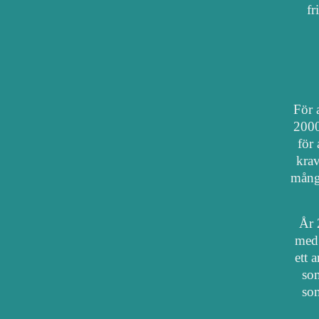
fr
För a
2000
för 
krav
mång
År 
med 
ett 
som
som