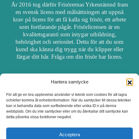
År 2016 tog därför Frisörernas Yrkesnämnd fram
en svensk licens med målsättningen att uppnå
krav på licens för att få kalla sig frisör, ett arbete
som fortfarande pågår. Frisörlicensen är en
kvalitetsgaranti som intygar utbildning,
behörighet och seriositet. Detta för att du som
kund ska känna dig trygg när du klipper eller
färgar ditt hår. Fråga om din frisör har licens.
Hantera samtycke
OM FRISÖRSÖK
För att ge en bra upplevelse använder vi teknik som cookies för att lagra
och/eller komma åt enhetsinformation. När du samtycker till dessa tekniker
UPPDATERA SALONG
kan vi behandla data som surfbeteende eller unika ID:n på denna
webbplats. Om du inte samtycker eller om du återkallar ditt samtycke kan
detta påverka vissa funktioner negativt.
SALONGER MED FRISÖRLICENS
Acceptera