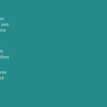
nen
r som
iöst
.
tt
vilken
rsta
sch