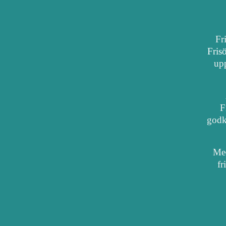
Fr
Fris
upp
F
godkä
Med
fr