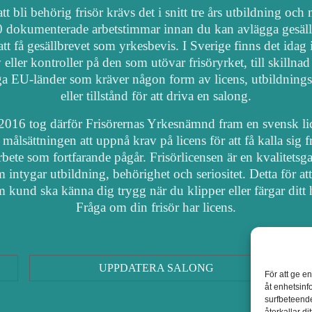
tt bli behörig frisör krävs det i snitt tre års utbildning och
 dokumenterade arbetstimmar innan du kan avlägga gesäl
att få gesällbrevet som yrkesbevis. I Sverige finns det idag
 eller kontroller på den som utövar frisöryrket, till skillnad
a EU-länder som kräver någon form av licens, utbildnings
eller tillstånd för att driva en salong.
2016 tog därför Frisörernas Yrkesnämnd fram en svensk li
målsättningen att uppnå krav på licens för att få kalla sig fr
arbete som fortfarande pågår. Frisörlicensen är en kvalitetsga
 intygar utbildning, behörighet och seriositet. Detta för at
 kund ska känna dig trygg när du klipper eller färgar ditt 
Fråga om din frisör har licens.
UPPDATERA SALONG
För att ge e
åt enhetsinf
surfbeteende