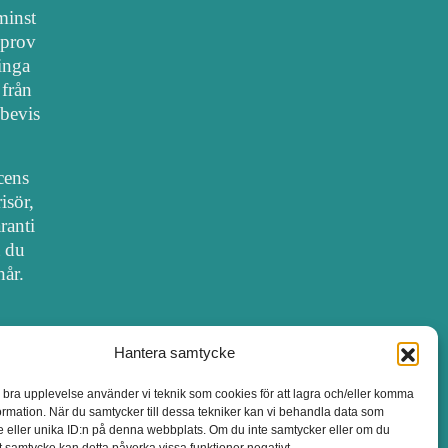
 minst
lprov
 inga
 från
bevis
cens
isör,
ranti
t du
hår.
Hantera samtycke
SALONGER MED FRISÖRLICENS
n bra upplevelse använder vi teknik som cookies för att lagra och/eller komma
ormation. När du samtycker till dessa tekniker kan vi behandla data som
 eller unika ID:n på denna webbplats. Om du inte samtycker eller om du