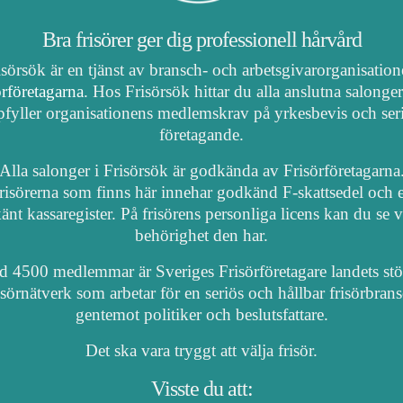
Bra frisörer ger dig professionell hårvård
isörsök är en tjänst av bransch- och arbetsgivarorganisatio
örföretagarna
. Hos Frisörsök hittar du alla anslutna salonge
fyller organisationens medlemskrav på yrkesbevis och ser
företagande.
Alla salonger i Frisörsök är godkända av Frisörföretagarna
risörerna som finns här innehar godkänd F-skattsedel och e
nt kassaregister. På frisörens personliga licens kan du se 
behörighet den har.
 4500 medlemmar är Sveriges Frisörföretagare landets stö
isörnätverk som arbetar för en seriös och hållbar frisörbran
gentemot politiker och beslutsfattare.
Det ska vara tryggt att välja frisör.
Visste du att: