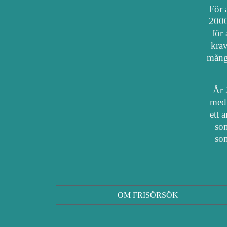
För a
2000
för 
krav
mång
År 
med 
ett 
som
som
OM FRISÖRSÖK