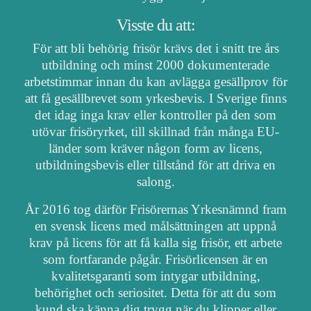
Visste du att:
För att bli behörig frisör krävs det i snitt tre års
utbildning och minst 2000 dokumenterade
arbetstimmar innan du kan avlägga gesällprov för
att få gesällbrevet som yrkesbevis. I Sverige finns
det idag inga krav eller kontroller på den som
utövar frisöryrket, till skillnad från många EU-
länder som kräver någon form av licens,
utbildningsbevis eller tillstånd för att driva en
salong.
År 2016 tog därför Frisörernas Yrkesnämnd fram
en svensk licens med målsättningen att uppnå
krav på licens för att få kalla sig frisör, ett arbete
som fortfarande pågår. Frisörlicensen är en
kvalitetsgaranti som intygar utbildning,
behörighet och seriositet. Detta för att du som
kund ska känna dig trygg när du klipper eller