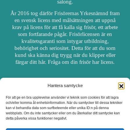
salong.
År 2016 tog därför Frisörernas Yrkesnämnd fram
en svensk licens med målsättningen att uppnå
krav på licens för att få kalla sig frisör, ett arbete
som fortfarande pågår. Frisörlicensen är en
kvalitetsgaranti som intygar utbildning,
behörighet och seriositet. Detta för att du som
kund ska känna dig trygg när du klipper eller
färgar ditt hår. Fråga om din frisör har licens.
Hantera samtycke
OM FRISÖRSÖK
För att ge en bra upplevelse använder vi teknik som cookies för att lagra
och/eller komma åt enhetsinformation. När du samtycker till dessa tekniker
UPPDATERA SALONG
kan vi behandla data som surfbeteende eller unika ID:n på denna
webbplats. Om du inte samtycker eller om du återkallar ditt samtycke kan
detta påverka vissa funktioner negativt.
SALONGER MED FRISÖRLICENS