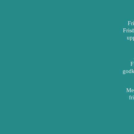
Fr
Fris
upp
F
godkä
Med
fr