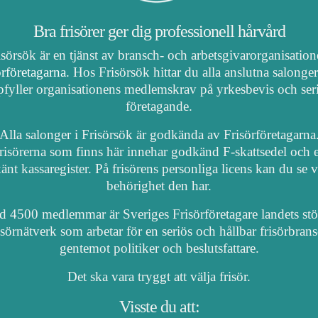
Bra frisörer ger dig professionell hårvård
isörsök är en tjänst av bransch- och arbetsgivarorganisatio
örföretagarna
. Hos Frisörsök hittar du alla anslutna salonge
fyller organisationens medlemskrav på yrkesbevis och ser
företagande.
Alla salonger i Frisörsök är godkända av Frisörföretagarna
risörerna som finns här innehar godkänd F-skattsedel och e
nt kassaregister. På frisörens personliga licens kan du se 
behörighet den har.
 4500 medlemmar är Sveriges Frisörföretagare landets stö
isörnätverk som arbetar för en seriös och hållbar frisörbran
gentemot politiker och beslutsfattare.
Det ska vara tryggt att välja frisör.
Visste du att: