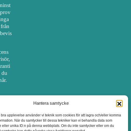
 minst
lprov
 inga
 från
bevis
cens
isör,
ranti
t du
hår.
Hantera samtycke
SALONGER MED FRISÖRLICENS
n bra upplevelse använder vi teknik som cookies för att lagra och/eller komma
ormation. När du samtycker till dessa tekniker kan vi behandla data som
 eller unika ID:n på denna webbplats. Om du inte samtycker eller om du