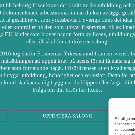
tt bli behörig frisör krävs det i snitt tre års utbildning och
 dokumenterade arbetstimmar innan du kan avlägga gesäl
att få gesällbrevet som yrkesbevis. I Sverige finns det idag
 eller kontroller på den som utövar frisöryrket, till skillnad
a EU-länder som kräver någon form av licens, utbildnings
eller tillstånd för att driva en salong.
2016 tog därför Frisörernas Yrkesnämnd fram en svensk li
målsättningen att uppnå krav på licens för att få kalla sig fr
arbete som fortfarande pågår. Frisörlicensen är en kvalitetsga
 intygar utbildning, behörighet och seriositet. Detta för at
 kund ska känna dig trygg när du klipper eller färgar ditt 
Fråga om din frisör har licens.
UPPDATERA SALONG
För att ge e
åt enhetsinf
surfbeteende