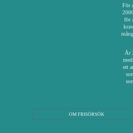
För a
2000
för 
krav
mång
År 
med 
ett 
som
som
OM FRISÖRSÖK