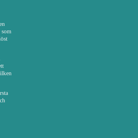
nen
r som
iöst
.
tt
vilken
rsta
sch