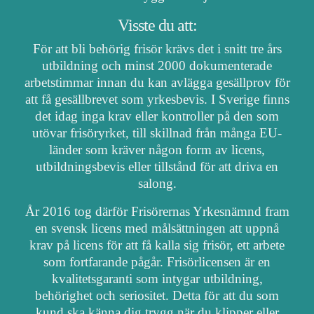
Visste du att:
För att bli behörig frisör krävs det i snitt tre års
utbildning och minst 2000 dokumenterade
arbetstimmar innan du kan avlägga gesällprov för
att få gesällbrevet som yrkesbevis. I Sverige finns
det idag inga krav eller kontroller på den som
utövar frisöryrket, till skillnad från många EU-
länder som kräver någon form av licens,
utbildningsbevis eller tillstånd för att driva en
salong.
År 2016 tog därför Frisörernas Yrkesnämnd fram
en svensk licens med målsättningen att uppnå
krav på licens för att få kalla sig frisör, ett arbete
som fortfarande pågår. Frisörlicensen är en
kvalitetsgaranti som intygar utbildning,
behörighet och seriositet. Detta för att du som
kund ska känna dig trygg när du klipper eller