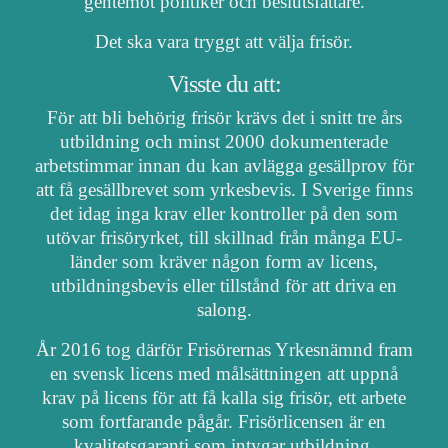
gentemot politiker och beslutsfattare.
Det ska vara tryggt att välja frisör.
Visste du att:
För att bli behörig frisör krävs det i snitt tre års
utbildning och minst 2000 dokumenterade
arbetstimmar innan du kan avlägga gesällprov för
att få gesällbrevet som yrkesbevis. I Sverige finns
det idag inga krav eller kontroller på den som
utövar frisöryrket, till skillnad från många EU-
länder som kräver någon form av licens,
utbildningsbevis eller tillstånd för att driva en
salong.
År 2016 tog därför Frisörernas Yrkesnämnd fram
en svensk licens med målsättningen att uppnå
krav på licens för att få kalla sig frisör, ett arbete
som fortfarande pågår. Frisörlicensen är en
kvalitetsgaranti som intygar utbildning,