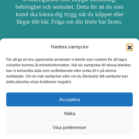
behörighet och seriositet. Detta för att du som
kund ska känna dig trygg när du klipper eller
färgar ditt hår. Fråga om din frisör har licens.
Hantera samtycke
OM FRISÖRSÖK
För att ge en bra upplevelse använder vi teknik som cookies för att lagra
och/eller komma åt enhetsinformation. När du samtycker till dessa tekniker
UPPDATERA SALONG
kan vi behandla data som surfbeteende eller unika ID:n på denna
webbplats. Om du inte samtycker eller om du återkallar ditt samtycke kan
detta påverka vissa funktioner negativt.
SALONGER MED FRISÖRLICENS
Acceptera
Neka
Visa preferenser