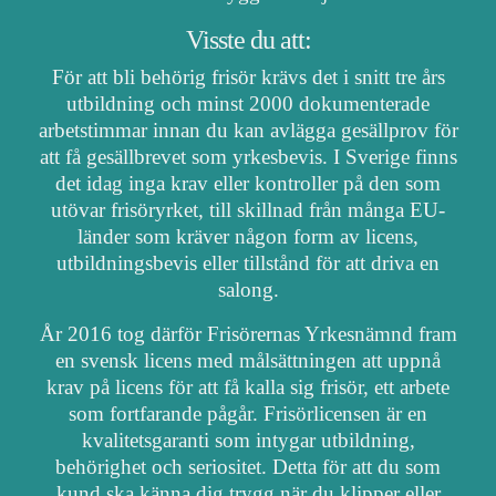
Visste du att:
För att bli behörig frisör krävs det i snitt tre års
utbildning och minst 2000 dokumenterade
arbetstimmar innan du kan avlägga gesällprov för
att få gesällbrevet som yrkesbevis. I Sverige finns
det idag inga krav eller kontroller på den som
utövar frisöryrket, till skillnad från många EU-
länder som kräver någon form av licens,
utbildningsbevis eller tillstånd för att driva en
salong.
År 2016 tog därför Frisörernas Yrkesnämnd fram
en svensk licens med målsättningen att uppnå
krav på licens för att få kalla sig frisör, ett arbete
som fortfarande pågår. Frisörlicensen är en
kvalitetsgaranti som intygar utbildning,
behörighet och seriositet. Detta för att du som
kund ska känna dig trygg när du klipper eller