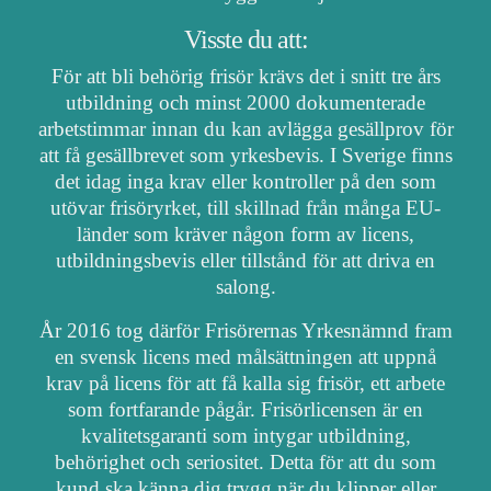
Visste du att:
För att bli behörig frisör krävs det i snitt tre års
utbildning och minst 2000 dokumenterade
arbetstimmar innan du kan avlägga gesällprov för
att få gesällbrevet som yrkesbevis. I Sverige finns
det idag inga krav eller kontroller på den som
utövar frisöryrket, till skillnad från många EU-
länder som kräver någon form av licens,
utbildningsbevis eller tillstånd för att driva en
salong.
År 2016 tog därför Frisörernas Yrkesnämnd fram
en svensk licens med målsättningen att uppnå
krav på licens för att få kalla sig frisör, ett arbete
som fortfarande pågår. Frisörlicensen är en
kvalitetsgaranti som intygar utbildning,
behörighet och seriositet. Detta för att du som
kund ska känna dig trygg när du klipper eller