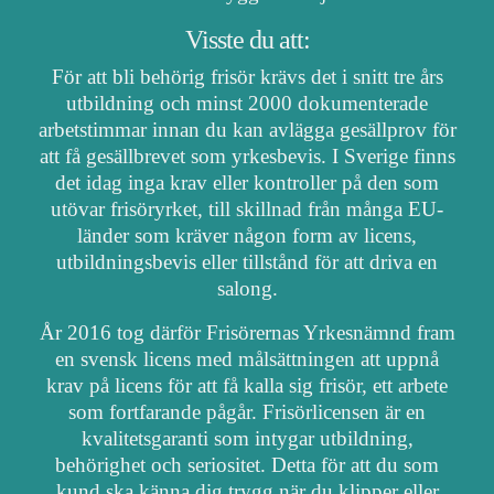
Visste du att:
För att bli behörig frisör krävs det i snitt tre års
utbildning och minst 2000 dokumenterade
arbetstimmar innan du kan avlägga gesällprov för
att få gesällbrevet som yrkesbevis. I Sverige finns
det idag inga krav eller kontroller på den som
utövar frisöryrket, till skillnad från många EU-
länder som kräver någon form av licens,
utbildningsbevis eller tillstånd för att driva en
salong.
År 2016 tog därför Frisörernas Yrkesnämnd fram
en svensk licens med målsättningen att uppnå
krav på licens för att få kalla sig frisör, ett arbete
som fortfarande pågår. Frisörlicensen är en
kvalitetsgaranti som intygar utbildning,
behörighet och seriositet. Detta för att du som
kund ska känna dig trygg när du klipper eller