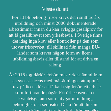
Visste du att:
För att bli behörig frisör krävs det i snitt tre års
utbildning och minst 2000 dokumenterade
arbetstimmar innan du kan avlägga gesällprov för
att få gesällbrevet som yrkesbevis. I Sverige finns
det idag inga krav eller kontroller på den som
utövar frisöryrket, till skillnad från många EU-
länder som kräver någon form av licens,
utbildningsbevis eller tillstånd för att driva en
salong.
År 2016 tog därför Frisörernas Yrkesnämnd fram
en svensk licens med målsättningen att uppnå
krav på licens för att få kalla sig frisör, ett arbete
som fortfarande pågår. Frisörlicensen är en
kvalitetsgaranti som intygar utbildning,
behörighet och seriositet. Detta för att du som
kund ska känna dig trygg när du klipper eller