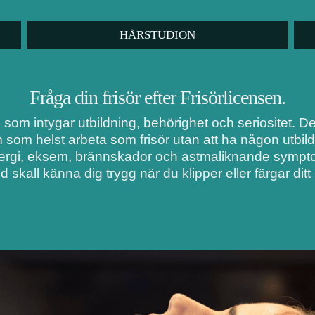
HÅRSTUDION
Fråga din frisör efter Frisörlicensen.
i som intygar utbildning, behörighet och seriositet. 
m som helst arbeta som frisör utan att ha någon utbil
lergi, eksem, brännskador och astmaliknande symptom
d skall känna dig trygg när du klipper eller färgar ditt 