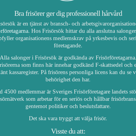
Bra frisörer ger dig professionell hårvård
isörsök är en tjänst av bransch- och arbetsgivarorganisatio
örföretagarna
. Hos Frisörsök hittar du alla anslutna salonge
fyller organisationens medlemskrav på yrkesbevis och ser
företagande.
Alla salonger i Frisörsök är godkända av Frisörföretagarna
risörerna som finns här innehar godkänd F-skattsedel och e
nt kassaregister. På frisörens personliga licens kan du se 
behörighet den har.
 4500 medlemmar är Sveriges Frisörföretagare landets stö
isörnätverk som arbetar för en seriös och hållbar frisörbran
gentemot politiker och beslutsfattare.
Det ska vara tryggt att välja frisör.
Visste du att: