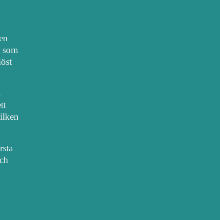
nen
r som
iöst
.
tt
vilken
rsta
sch