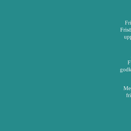
Fr
Fris
upp
F
godkä
Med
fr