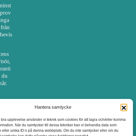
 minst
lprov
 inga
 från
bevis
cens
isör,
ranti
t du
hår.
Hantera samtycke
SALONGER MED FRISÖRLICENS
n bra upplevelse använder vi teknik som cookies för att lagra och/eller komma
ormation. När du samtycker till dessa tekniker kan vi behandla data som
 eller unika ID:n på denna webbplats. Om du inte samtycker eller om du