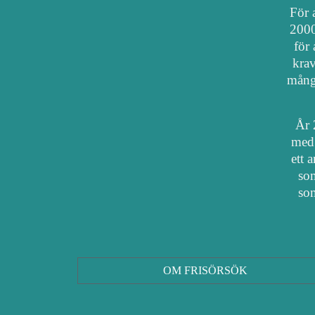
För a
2000
för 
krav
mång
År 
med 
ett 
som
som
OM FRISÖRSÖK