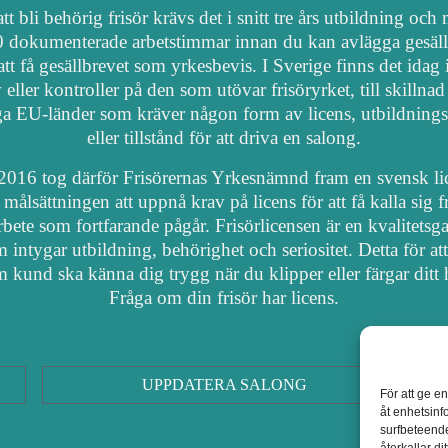
tt bli behörig frisör krävs det i snitt tre års utbildning och
 dokumenterade arbetstimmar innan du kan avlägga gesäl
att få gesällbrevet som yrkesbevis. I Sverige finns det idag
 eller kontroller på den som utövar frisöryrket, till skillnad
a EU-länder som kräver någon form av licens, utbildnings
eller tillstånd för att driva en salong.
2016 tog därför Frisörernas Yrkesnämnd fram en svensk li
målsättningen att uppnå krav på licens för att få kalla sig fr
arbete som fortfarande pågår. Frisörlicensen är en kvalitetsga
 intygar utbildning, behörighet och seriositet. Detta för at
 kund ska känna dig trygg när du klipper eller färgar ditt 
Fråga om din frisör har licens.
UPPDATERA SALONG
För att ge e
åt enhetsinf
surfbeteende