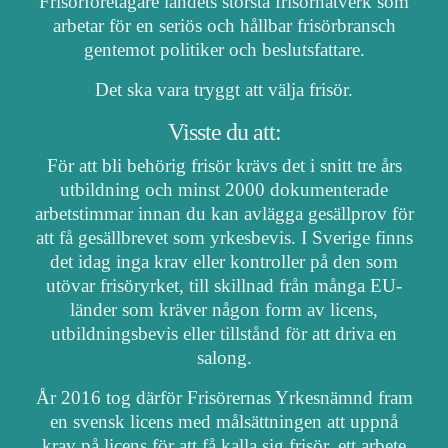
Frisörföretagare landets största frisörnätverk som
arbetar för en seriös och hållbar frisörbransch
gentemot politiker och beslutsfattare.
Det ska vara tryggt att välja frisör.
Visste du att:
För att bli behörig frisör krävs det i snitt tre års
utbildning och minst 2000 dokumenterade
arbetstimmar innan du kan avlägga gesällprov för
att få gesällbrevet som yrkesbevis. I Sverige finns
det idag inga krav eller kontroller på den som
utövar frisöryrket, till skillnad från många EU-
länder som kräver någon form av licens,
utbildningsbevis eller tillstånd för att driva en
salong.
År 2016 tog därför Frisörernas Yrkesnämnd fram
en svensk licens med målsättningen att uppnå
krav på licens för att få kalla sig frisör, ett arbete