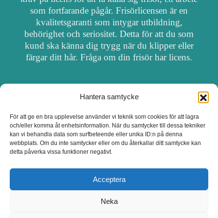
som fortfarande pågår. Frisörlicensen är en
kvalitetsgaranti som intygar utbildning,
behörighet och seriositet. Detta för att du som
kund ska känna dig trygg när du klipper eller
färgar ditt hår. Fråga om din frisör har licens.
Hantera samtycke
OM FRISÖRSÖK
För att ge en bra upplevelse använder vi teknik som cookies för att lagra
och/eller komma åt enhetsinformation. När du samtycker till dessa tekniker
UPPDATERA SALONG
kan vi behandla data som surfbeteende eller unika ID:n på denna
webbplats. Om du inte samtycker eller om du återkallar ditt samtycke kan
detta påverka vissa funktioner negativt.
SALONGER MED FRISÖRLICENS
Acceptera
Neka