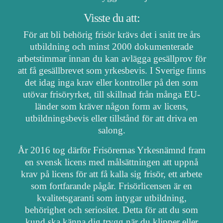
Visste du att:
För att bli behörig frisör krävs det i snitt tre års
utbildning och minst 2000 dokumenterade
arbetstimmar innan du kan avlägga gesällprov för
att få gesällbrevet som yrkesbevis. I Sverige finns
det idag inga krav eller kontroller på den som
utövar frisöryrket, till skillnad från många EU-
länder som kräver någon form av licens,
utbildningsbevis eller tillstånd för att driva en
salong.
År 2016 tog därför Frisörernas Yrkesnämnd fram
en svensk licens med målsättningen att uppnå
krav på licens för att få kalla sig frisör, ett arbete
som fortfarande pågår. Frisörlicensen är en
kvalitetsgaranti som intygar utbildning,
behörighet och seriositet. Detta för att du som
kund ska känna dig trygg när du klipper eller