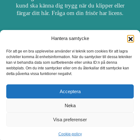
kund ska känna dig trygg när du klipper eller
färgar ditt hår. Fråga om din frisör har licens.
Hantera samtycke
OM FRISÖRSÖK
För att ge en bra upplevelse använder vi teknik som cookies för att lagra
och/eller komma åt enhetsinformation. När du samtycker till dessa tekniker
UPPDATERA SALONG
kan vi behandla data som surfbeteende eller unika ID:n på denna
webbplats. Om du inte samtycker eller om du återkallar ditt samtycke kan
detta påverka vissa funktioner negativt.
SALONGER MED FRISÖRLICENS
Acceptera
Neka
Visa preferenser
Cookie-policy