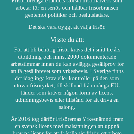
Frisörföretagare landets största frisörnätverk som
arbetar för en seriös och hållbar frisörbransch
gentemot politiker och beslutsfattare.
Det ska vara tryggt att välja frisör.
Visste du att:
För att bli behörig frisör krävs det i snitt tre års
utbildning och minst 2000 dokumenterade
arbetstimmar innan du kan avlägga gesällprov för
att få gesällbrevet som yrkesbevis. I Sverige finns
det idag inga krav eller kontroller på den som
utövar frisöryrket, till skillnad från många EU-
länder som kräver någon form av licens,
utbildningsbevis eller tillstånd för att driva en
salong.
År 2016 tog därför Frisörernas Yrkesnämnd fram
en svensk licens med målsättningen att uppnå
krav på licens för att få kalla sig frisör, ett arbete