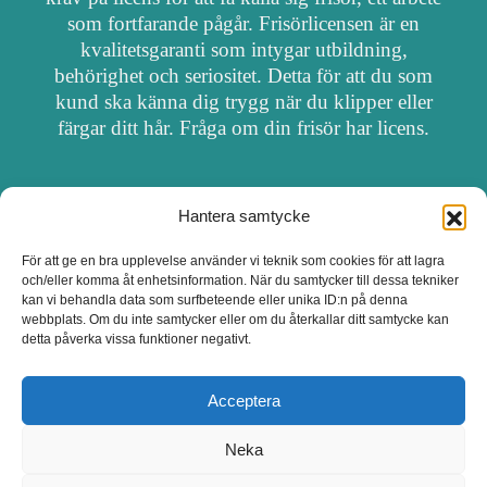
som fortfarande pågår. Frisörlicensen är en
kvalitetsgaranti som intygar utbildning,
behörighet och seriositet. Detta för att du som
kund ska känna dig trygg när du klipper eller
färgar ditt hår. Fråga om din frisör har licens.
Hantera samtycke
OM FRISÖRSÖK
För att ge en bra upplevelse använder vi teknik som cookies för att lagra
och/eller komma åt enhetsinformation. När du samtycker till dessa tekniker
UPPDATERA SALONG
kan vi behandla data som surfbeteende eller unika ID:n på denna
webbplats. Om du inte samtycker eller om du återkallar ditt samtycke kan
detta påverka vissa funktioner negativt.
SALONGER MED FRISÖRLICENS
Acceptera
Neka