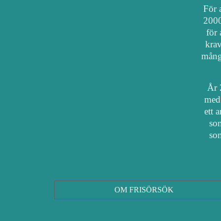
För a
2000
för 
krav
mång
År 
med 
ett 
som
som
OM FRISÖRSÖK