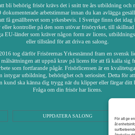
tt bli behörig frisör krävs det i snitt tre års utbildning och
 dokumenterade arbetstimmar innan du kan avlägga gesäl
att få gesällbrevet som yrkesbevis. I Sverige finns det idag
 eller kontroller på den som utövar frisöryrket, till skillnad
a EU-länder som kräver någon form av licens, utbildnings
eller tillstånd för att driva en salong.
2016 tog därför Frisörernas Yrkesnämnd fram en svensk li
målsättningen att uppnå krav på licens för att få kalla sig fr
arbete som fortfarande pågår. Frisörlicensen är en kvalitetsga
 intygar utbildning, behörighet och seriositet. Detta för at
 kund ska känna dig trygg när du klipper eller färgar ditt 
Fråga om din frisör har licens.
UPPDATERA SALONG
För att ge e
åt enhetsinf
surfbeteende