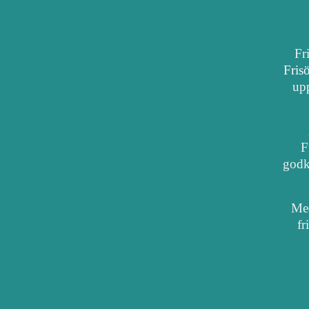
Fr
Fris
upp
F
godkä
Med
fr