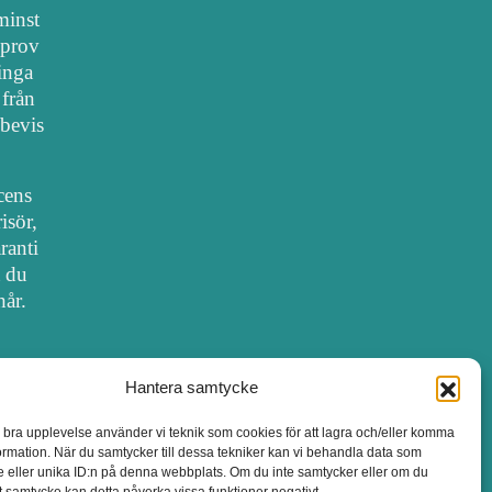
 minst
lprov
 inga
 från
bevis
cens
isör,
ranti
t du
hår.
Hantera samtycke
SALONGER MED FRISÖRLICENS
n bra upplevelse använder vi teknik som cookies för att lagra och/eller komma
ormation. När du samtycker till dessa tekniker kan vi behandla data som
 eller unika ID:n på denna webbplats. Om du inte samtycker eller om du