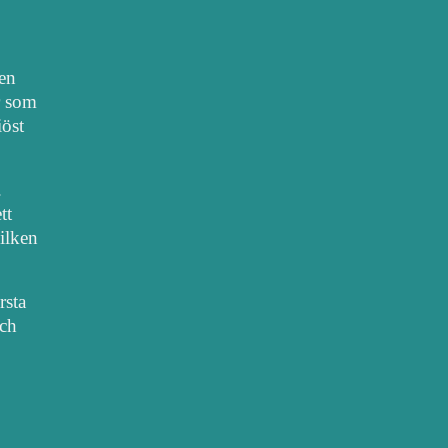
nen
r som
iöst
.
tt
vilken
rsta
sch