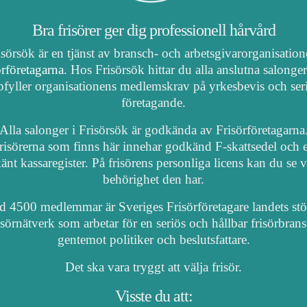
Bra frisörer ger dig professionell hårvård
isörsök är en tjänst av bransch- och arbetsgivarorganisatio
örföretagarna
. Hos Frisörsök hittar du alla anslutna salonge
fyller organisationens medlemskrav på yrkesbevis och ser
företagande.
Alla salonger i Frisörsök är godkända av Frisörföretagarna
risörerna som finns här innehar godkänd F-skattsedel och e
nt kassaregister. På frisörens personliga licens kan du se 
behörighet den har.
 4500 medlemmar är Sveriges Frisörföretagare landets stö
isörnätverk som arbetar för en seriös och hållbar frisörbran
gentemot politiker och beslutsfattare.
Det ska vara tryggt att välja frisör.
Visste du att: