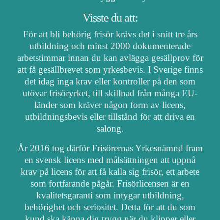
Visste du att:
För att bli behörig frisör krävs det i snitt tre års
utbildning och minst 2000 dokumenterade
arbetstimmar innan du kan avlägga gesällprov för
att få gesällbrevet som yrkesbevis. I Sverige finns
det idag inga krav eller kontroller på den som
utövar frisöryrket, till skillnad från många EU-
länder som kräver någon form av licens,
utbildningsbevis eller tillstånd för att driva en
salong.
År 2016 tog därför Frisörernas Yrkesnämnd fram
en svensk licens med målsättningen att uppnå
krav på licens för att få kalla sig frisör, ett arbete
som fortfarande pågår. Frisörlicensen är en
kvalitetsgaranti som intygar utbildning,
behörighet och seriositet. Detta för att du som
kund ska känna dig trygg när du klipper eller