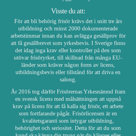
Visste du att:
För att bli behörig frisör krävs det i snitt tre års
utbildning och minst 2000 dokumenterade
arbetstimmar innan du kan avlägga gesällprov för
att få gesällbrevet som yrkesbevis. I Sverige finns
det idag inga krav eller kontroller på den som
utövar frisöryrket, till skillnad från många EU-
länder som kräver någon form av licens,
utbildningsbevis eller tillstånd för att driva en
salong.
År 2016 tog därför Frisörernas Yrkesnämnd fram
en svensk licens med målsättningen att uppnå
krav på licens för att få kalla sig frisör, ett arbete
som fortfarande pågår. Frisörlicensen är en
kvalitetsgaranti som intygar utbildning,
behörighet och seriositet. Detta för att du som
kund ska känna dig trygg när du klipper eller