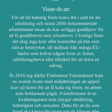
Visste du att:
För att bli behörig frisör krävs det i snitt tre års
utbildning och minst 2000 dokumenterade
arbetstimmar innan du kan avlägga gesällprov för
att få gesällbrevet som yrkesbevis. I Sverige finns
det idag inga krav eller kontroller på den som
utövar frisöryrket, till skillnad från många EU-
länder som kräver någon form av licens,
utbildningsbevis eller tillstånd för att driva en
salong.
År 2016 tog därför Frisörernas Yrkesnämnd fram
en svensk licens med målsättningen att uppnå
krav på licens för att få kalla sig frisör, ett arbete
som fortfarande pågår. Frisörlicensen är en
kvalitetsgaranti som intygar utbildning,
behörighet och seriositet. Detta för att du som
kund ska känna dig trygg när du klipper eller