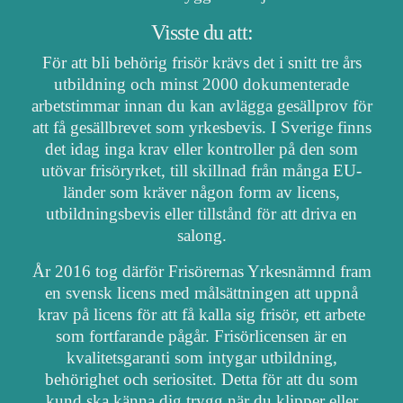
Visste du att:
För att bli behörig frisör krävs det i snitt tre års
utbildning och minst 2000 dokumenterade
arbetstimmar innan du kan avlägga gesällprov för
att få gesällbrevet som yrkesbevis. I Sverige finns
det idag inga krav eller kontroller på den som
utövar frisöryrket, till skillnad från många EU-
länder som kräver någon form av licens,
utbildningsbevis eller tillstånd för att driva en
salong.
År 2016 tog därför Frisörernas Yrkesnämnd fram
en svensk licens med målsättningen att uppnå
krav på licens för att få kalla sig frisör, ett arbete
som fortfarande pågår. Frisörlicensen är en
kvalitetsgaranti som intygar utbildning,
behörighet och seriositet. Detta för att du som
kund ska känna dig trygg när du klipper eller