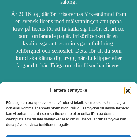
salong.
År 2016 tog därför Frisörernas Yrkesnämnd fram
en svensk licens med målsättningen att uppnå
krav på licens för att få kalla sig frisör, ett arbete
som fortfarande pågår. Frisörlicensen är en
kvalitetsgaranti som intygar utbildning,
behörighet och seriositet. Detta för att du som
kund ska känna dig trygg när du klipper eller
färgar ditt hår. Fråga om din frisör har licens.
Hantera samtycke
OM FRISÖRSÖK
För att ge en bra upplevelse använder vi teknik som cookies för att lagra
och/eller komma åt enhetsinformation. När du samtycker till dessa tekniker
UPPDATERA SALONG
kan vi behandla data som surfbeteende eller unika ID:n på denna
webbplats. Om du inte samtycker eller om du återkallar ditt samtycke kan
detta påverka vissa funktioner negativt.
SALONGER MED FRISÖRLICENS