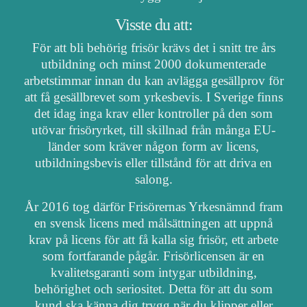
Visste du att:
För att bli behörig frisör krävs det i snitt tre års
utbildning och minst 2000 dokumenterade
arbetstimmar innan du kan avlägga gesällprov för
att få gesällbrevet som yrkesbevis. I Sverige finns
det idag inga krav eller kontroller på den som
utövar frisöryrket, till skillnad från många EU-
länder som kräver någon form av licens,
utbildningsbevis eller tillstånd för att driva en
salong.
År 2016 tog därför Frisörernas Yrkesnämnd fram
en svensk licens med målsättningen att uppnå
krav på licens för att få kalla sig frisör, ett arbete
som fortfarande pågår. Frisörlicensen är en
kvalitetsgaranti som intygar utbildning,
behörighet och seriositet. Detta för att du som
kund ska känna dig trygg när du klipper eller