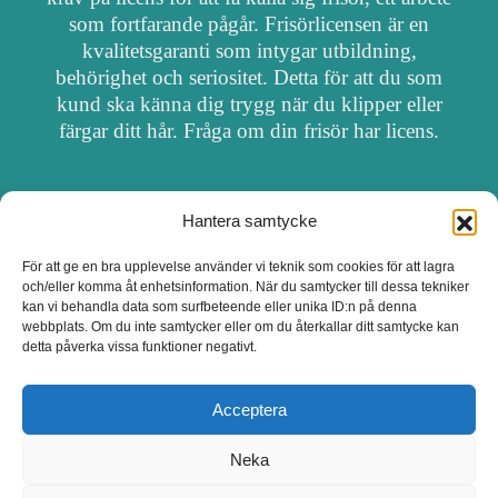
som fortfarande pågår. Frisörlicensen är en
kvalitetsgaranti som intygar utbildning,
behörighet och seriositet. Detta för att du som
kund ska känna dig trygg när du klipper eller
färgar ditt hår. Fråga om din frisör har licens.
Hantera samtycke
OM FRISÖRSÖK
För att ge en bra upplevelse använder vi teknik som cookies för att lagra
och/eller komma åt enhetsinformation. När du samtycker till dessa tekniker
UPPDATERA SALONG
kan vi behandla data som surfbeteende eller unika ID:n på denna
webbplats. Om du inte samtycker eller om du återkallar ditt samtycke kan
detta påverka vissa funktioner negativt.
SALONGER MED FRISÖRLICENS
Acceptera
Neka