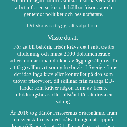
Frisörföretagare landets största frisörnätverk som
arbetar för en seriös och hållbar frisörbransch
gentemot politiker och beslutsfattare.
Det ska vara tryggt att välja frisör.
Visste du att:
För att bli behörig frisör krävs det i snitt tre års
utbildning och minst 2000 dokumenterade
arbetstimmar innan du kan avlägga gesällprov för
att få gesällbrevet som yrkesbevis. I Sverige finns
det idag inga krav eller kontroller på den som
utövar frisöryrket, till skillnad från många EU-
länder som kräver någon form av licens,
utbildningsbevis eller tillstånd för att driva en
salong.
År 2016 tog därför Frisörernas Yrkesnämnd fram
en svensk licens med målsättningen att uppnå
krav på licens för att få kalla sig frisör, ett arbete