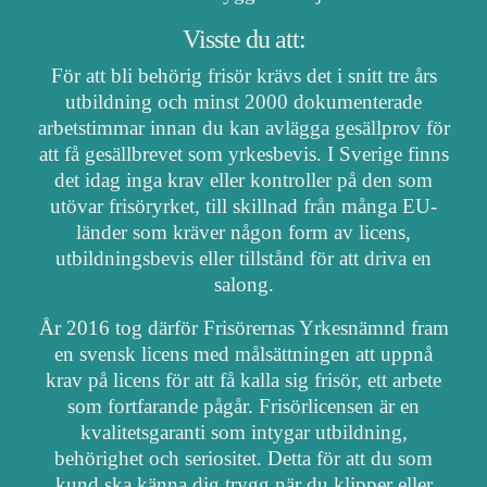
Visste du att:
För att bli behörig frisör krävs det i snitt tre års
utbildning och minst 2000 dokumenterade
arbetstimmar innan du kan avlägga gesällprov för
att få gesällbrevet som yrkesbevis. I Sverige finns
det idag inga krav eller kontroller på den som
utövar frisöryrket, till skillnad från många EU-
länder som kräver någon form av licens,
utbildningsbevis eller tillstånd för att driva en
salong.
År 2016 tog därför Frisörernas Yrkesnämnd fram
en svensk licens med målsättningen att uppnå
krav på licens för att få kalla sig frisör, ett arbete
som fortfarande pågår. Frisörlicensen är en
kvalitetsgaranti som intygar utbildning,
behörighet och seriositet. Detta för att du som
kund ska känna dig trygg när du klipper eller