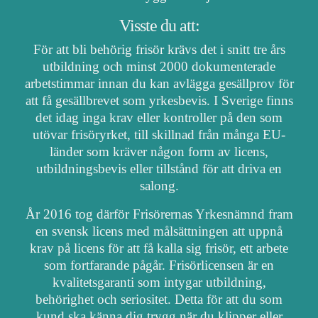
Visste du att:
För att bli behörig frisör krävs det i snitt tre års
utbildning och minst 2000 dokumenterade
arbetstimmar innan du kan avlägga gesällprov för
att få gesällbrevet som yrkesbevis. I Sverige finns
det idag inga krav eller kontroller på den som
utövar frisöryrket, till skillnad från många EU-
länder som kräver någon form av licens,
utbildningsbevis eller tillstånd för att driva en
salong.
År 2016 tog därför Frisörernas Yrkesnämnd fram
en svensk licens med målsättningen att uppnå
krav på licens för att få kalla sig frisör, ett arbete
som fortfarande pågår. Frisörlicensen är en
kvalitetsgaranti som intygar utbildning,
behörighet och seriositet. Detta för att du som
kund ska känna dig trygg när du klipper eller