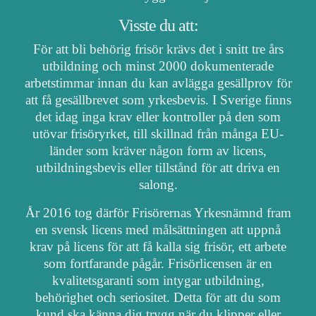
Visste du att:
För att bli behörig frisör krävs det i snitt tre års
utbildning och minst 2000 dokumenterade
arbetstimmar innan du kan avlägga gesällprov för
att få gesällbrevet som yrkesbevis. I Sverige finns
det idag inga krav eller kontroller på den som
utövar frisöryrket, till skillnad från många EU-
länder som kräver någon form av licens,
utbildningsbevis eller tillstånd för att driva en
salong.
År 2016 tog därför Frisörernas Yrkesnämnd fram
en svensk licens med målsättningen att uppnå
krav på licens för att få kalla sig frisör, ett arbete
som fortfarande pågår. Frisörlicensen är en
kvalitetsgaranti som intygar utbildning,
behörighet och seriositet. Detta för att du som
kund ska känna dig trygg när du klipper eller