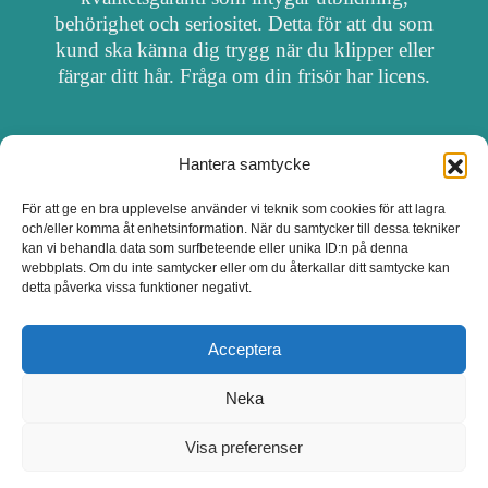
behörighet och seriositet. Detta för att du som
kund ska känna dig trygg när du klipper eller
färgar ditt hår. Fråga om din frisör har licens.
Hantera samtycke
OM FRISÖRSÖK
För att ge en bra upplevelse använder vi teknik som cookies för att lagra
och/eller komma åt enhetsinformation. När du samtycker till dessa tekniker
UPPDATERA SALONG
kan vi behandla data som surfbeteende eller unika ID:n på denna
webbplats. Om du inte samtycker eller om du återkallar ditt samtycke kan
detta påverka vissa funktioner negativt.
SALONGER MED FRISÖRLICENS
Acceptera
Neka
Visa preferenser