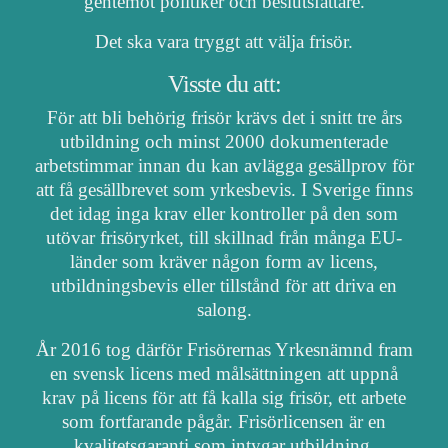
gentemot politiker och beslutsfattare.
Det ska vara tryggt att välja frisör.
Visste du att:
För att bli behörig frisör krävs det i snitt tre års
utbildning och minst 2000 dokumenterade
arbetstimmar innan du kan avlägga gesällprov för
att få gesällbrevet som yrkesbevis. I Sverige finns
det idag inga krav eller kontroller på den som
utövar frisöryrket, till skillnad från många EU-
länder som kräver någon form av licens,
utbildningsbevis eller tillstånd för att driva en
salong.
År 2016 tog därför Frisörernas Yrkesnämnd fram
en svensk licens med målsättningen att uppnå
krav på licens för att få kalla sig frisör, ett arbete
som fortfarande pågår. Frisörlicensen är en
kvalitetsgaranti som intygar utbildning,