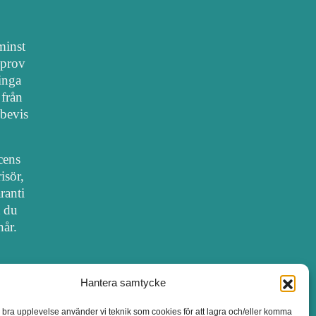
 minst
lprov
 inga
 från
bevis
cens
isör,
ranti
t du
hår.
Hantera samtycke
SALONGER MED FRISÖRLICENS
n bra upplevelse använder vi teknik som cookies för att lagra och/eller komma