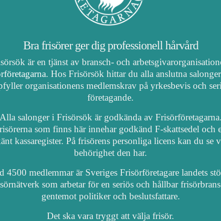
Bra frisörer ger dig professionell hårvård
isörsök är en tjänst av bransch- och arbetsgivarorganisatio
örföretagarna
. Hos Frisörsök hittar du alla anslutna salonge
fyller organisationens medlemskrav på yrkesbevis och ser
företagande.
Alla salonger i Frisörsök är godkända av Frisörföretagarna
risörerna som finns här innehar godkänd F-skattsedel och e
nt kassaregister. På frisörens personliga licens kan du se 
behörighet den har.
 4500 medlemmar är Sveriges Frisörföretagare landets stö
isörnätverk som arbetar för en seriös och hållbar frisörbran
gentemot politiker och beslutsfattare.
Det ska vara tryggt att välja frisör.