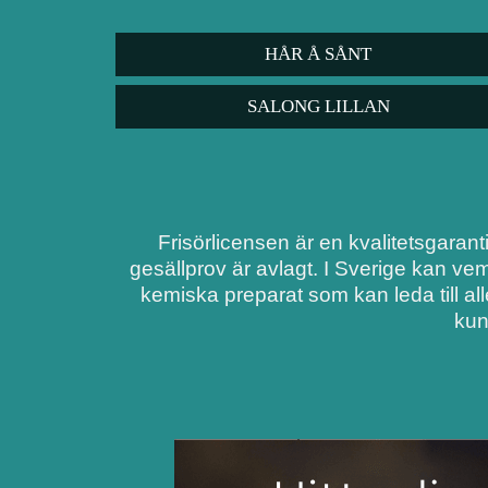
HÅR Å SÅNT
SALONG LILLAN
Frisörlicensen är en kvalitetsgarant
gesällprov är avlagt. I Sverige kan ve
kemiska preparat som kan leda till al
kun