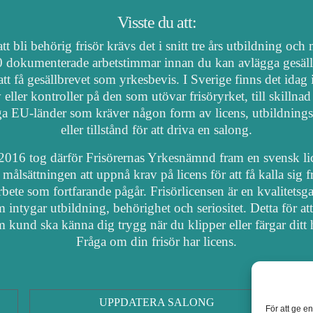
Visste du att:
tt bli behörig frisör krävs det i snitt tre års utbildning och
 dokumenterade arbetstimmar innan du kan avlägga gesäl
att få gesällbrevet som yrkesbevis. I Sverige finns det idag
 eller kontroller på den som utövar frisöryrket, till skillnad
a EU-länder som kräver någon form av licens, utbildnings
eller tillstånd för att driva en salong.
2016 tog därför Frisörernas Yrkesnämnd fram en svensk li
målsättningen att uppnå krav på licens för att få kalla sig fr
arbete som fortfarande pågår. Frisörlicensen är en kvalitetsga
 intygar utbildning, behörighet och seriositet. Detta för at
 kund ska känna dig trygg när du klipper eller färgar ditt 
Fråga om din frisör har licens.
UPPDATERA SALONG
För att ge e