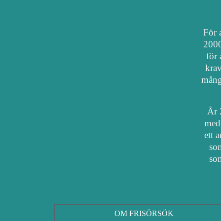
För a
2000
för 
krav
mång
År 
med 
ett 
som
som
OM FRISÖRSÖK