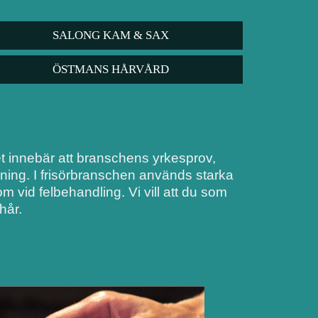
SALONG KAM & SAX
ÖSTMANS HÅRVÅRD
Det innebär att branschens yrkesprov,
dning. I frisörbranschen används starka
 vid felbehandling. Vi vill att du som
hår.