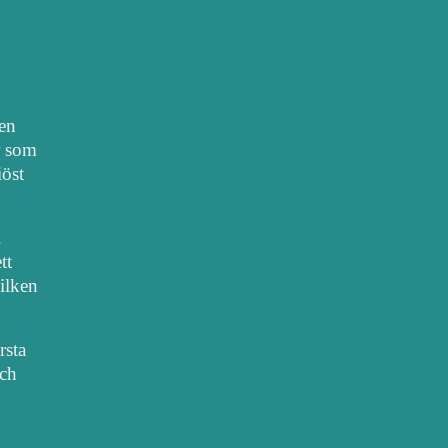
nen
r som
iöst
.
tt
vilken
rsta
sch