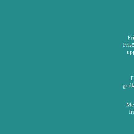
Fr
Fris
upp
F
godkä
Med
fr