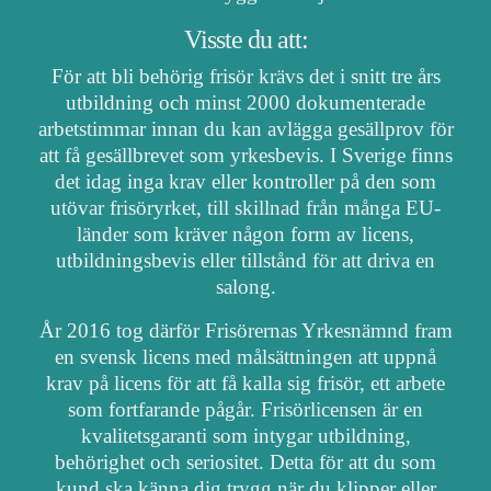
Visste du att:
För att bli behörig frisör krävs det i snitt tre års
utbildning och minst 2000 dokumenterade
arbetstimmar innan du kan avlägga gesällprov för
att få gesällbrevet som yrkesbevis. I Sverige finns
det idag inga krav eller kontroller på den som
utövar frisöryrket, till skillnad från många EU-
länder som kräver någon form av licens,
utbildningsbevis eller tillstånd för att driva en
salong.
År 2016 tog därför Frisörernas Yrkesnämnd fram
en svensk licens med målsättningen att uppnå
krav på licens för att få kalla sig frisör, ett arbete
som fortfarande pågår. Frisörlicensen är en
kvalitetsgaranti som intygar utbildning,
behörighet och seriositet. Detta för att du som
kund ska känna dig trygg när du klipper eller