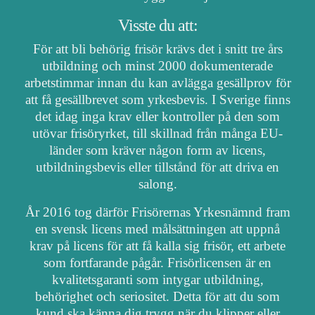
Visste du att:
För att bli behörig frisör krävs det i snitt tre års
utbildning och minst 2000 dokumenterade
arbetstimmar innan du kan avlägga gesällprov för
att få gesällbrevet som yrkesbevis. I Sverige finns
det idag inga krav eller kontroller på den som
utövar frisöryrket, till skillnad från många EU-
länder som kräver någon form av licens,
utbildningsbevis eller tillstånd för att driva en
salong.
År 2016 tog därför Frisörernas Yrkesnämnd fram
en svensk licens med målsättningen att uppnå
krav på licens för att få kalla sig frisör, ett arbete
som fortfarande pågår. Frisörlicensen är en
kvalitetsgaranti som intygar utbildning,
behörighet och seriositet. Detta för att du som
kund ska känna dig trygg när du klipper eller