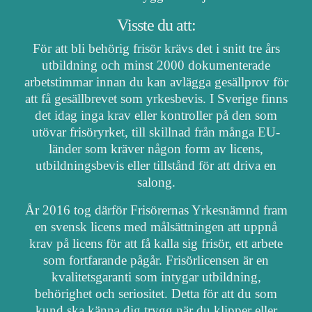
Visste du att:
För att bli behörig frisör krävs det i snitt tre års
utbildning och minst 2000 dokumenterade
arbetstimmar innan du kan avlägga gesällprov för
att få gesällbrevet som yrkesbevis. I Sverige finns
det idag inga krav eller kontroller på den som
utövar frisöryrket, till skillnad från många EU-
länder som kräver någon form av licens,
utbildningsbevis eller tillstånd för att driva en
salong.
År 2016 tog därför Frisörernas Yrkesnämnd fram
en svensk licens med målsättningen att uppnå
krav på licens för att få kalla sig frisör, ett arbete
som fortfarande pågår. Frisörlicensen är en
kvalitetsgaranti som intygar utbildning,
behörighet och seriositet. Detta för att du som
kund ska känna dig trygg när du klipper eller