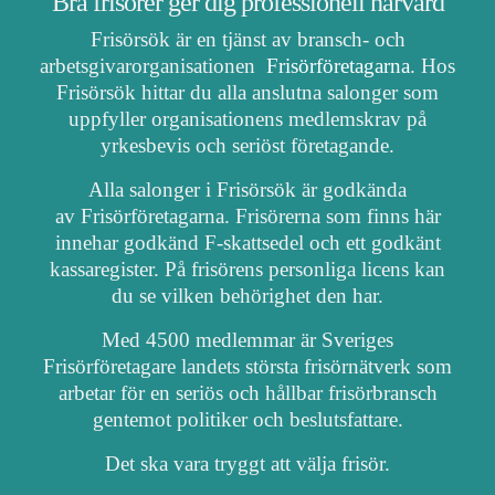
Bra frisörer ger dig professionell hårvård
Frisörsök är en tjänst av bransch- och
arbetsgivarorganisationen
Frisörföretagarna
. Hos
Frisörsök hittar du alla anslutna salonger som
uppfyller organisationens medlemskrav på
yrkesbevis och seriöst företagande.
Alla salonger i Frisörsök är godkända
av Frisörföretagarna. Frisörerna som finns här
innehar godkänd F-skattsedel och ett godkänt
kassaregister. På frisörens personliga licens kan
du se vilken behörighet den har.
Med 4500 medlemmar är Sveriges
Frisörföretagare landets största frisörnätverk som
arbetar för en seriös och hållbar frisörbransch
gentemot politiker och beslutsfattare.
Det ska vara tryggt att välja frisör.