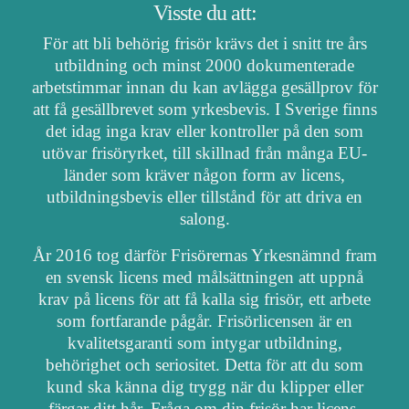
Visste du att:
För att bli behörig frisör krävs det i snitt tre års
utbildning och minst 2000 dokumenterade
arbetstimmar innan du kan avlägga gesällprov för
att få gesällbrevet som yrkesbevis. I Sverige finns
det idag inga krav eller kontroller på den som
utövar frisöryrket, till skillnad från många EU-
länder som kräver någon form av licens,
utbildningsbevis eller tillstånd för att driva en
salong.
År 2016 tog därför Frisörernas Yrkesnämnd fram
en svensk licens med målsättningen att uppnå
krav på licens för att få kalla sig frisör, ett arbete
som fortfarande pågår. Frisörlicensen är en
kvalitetsgaranti som intygar utbildning,
behörighet och seriositet. Detta för att du som
kund ska känna dig trygg när du klipper eller
färgar ditt hår. Fråga om din frisör har licens.