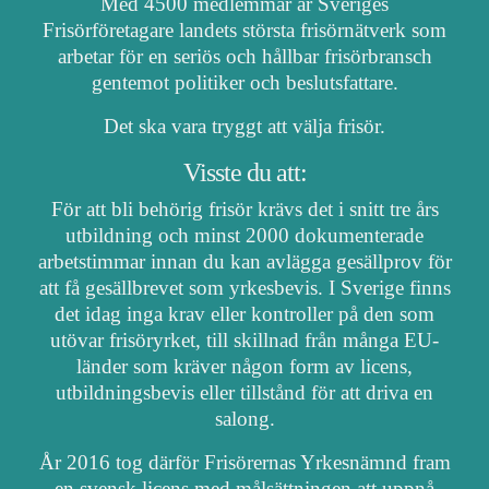
Med 4500 medlemmar är Sveriges
Frisörföretagare landets största frisörnätverk som
arbetar för en seriös och hållbar frisörbransch
gentemot politiker och beslutsfattare.
Det ska vara tryggt att välja frisör.
Visste du att:
För att bli behörig frisör krävs det i snitt tre års
utbildning och minst 2000 dokumenterade
arbetstimmar innan du kan avlägga gesällprov för
att få gesällbrevet som yrkesbevis. I Sverige finns
det idag inga krav eller kontroller på den som
utövar frisöryrket, till skillnad från många EU-
länder som kräver någon form av licens,
utbildningsbevis eller tillstånd för att driva en
salong.
År 2016 tog därför Frisörernas Yrkesnämnd fram
en svensk licens med målsättningen att uppnå