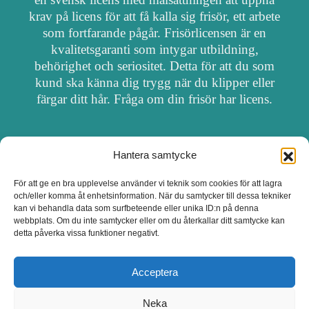
krav på licens för att få kalla sig frisör, ett arbete
som fortfarande pågår. Frisörlicensen är en
kvalitetsgaranti som intygar utbildning,
behörighet och seriositet. Detta för att du som
kund ska känna dig trygg när du klipper eller
färgar ditt hår. Fråga om din frisör har licens.
Hantera samtycke
OM FRISÖRSÖK
För att ge en bra upplevelse använder vi teknik som cookies för att lagra
och/eller komma åt enhetsinformation. När du samtycker till dessa tekniker
UPPDATERA SALONG
kan vi behandla data som surfbeteende eller unika ID:n på denna
webbplats. Om du inte samtycker eller om du återkallar ditt samtycke kan
detta påverka vissa funktioner negativt.
SALONGER MED FRISÖRLICENS
Acceptera
Neka