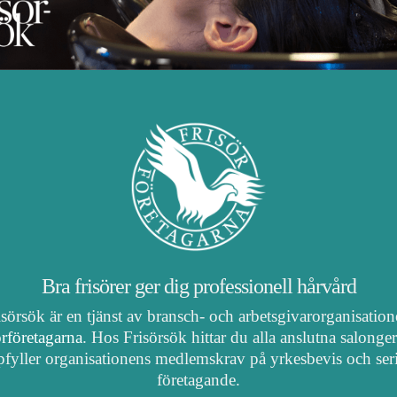
Bra frisörer ger dig professionell hårvård
isörsök är en tjänst av bransch- och arbetsgivarorganisatio
örföretagarna
. Hos Frisörsök hittar du alla anslutna salonge
fyller organisationens medlemskrav på yrkesbevis och ser
företagande.