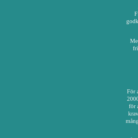
F
godkä
Med
fr
För a
2000
för 
krav
mång