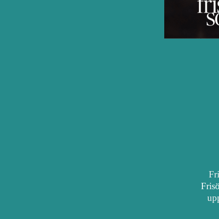
Fr
Fris
upp