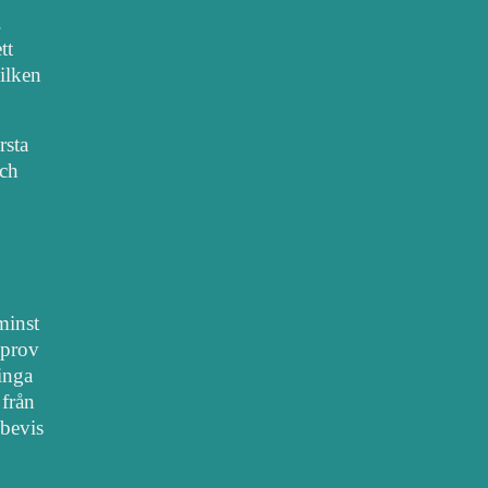
.
tt
vilken
rsta
sch
 minst
lprov
 inga
 från
bevis