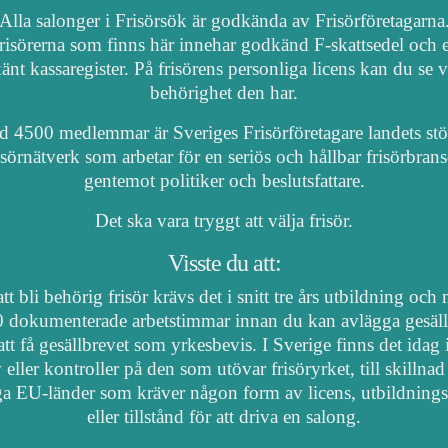
Alla salonger i Frisörsök är godkända av Frisörföretagarna
risörerna som finns här innehar godkänd F-skattsedel och e
nt kassaregister. På frisörens personliga licens kan du se 
behörighet den har.
 4500 medlemmar är Sveriges Frisörföretagare landets stö
isörnätverk som arbetar för en seriös och hållbar frisörbran
gentemot politiker och beslutsfattare.
Det ska vara tryggt att välja frisör.
Visste du att:
tt bli behörig frisör krävs det i snitt tre års utbildning och
 dokumenterade arbetstimmar innan du kan avlägga gesäl
att få gesällbrevet som yrkesbevis. I Sverige finns det idag
 eller kontroller på den som utövar frisöryrket, till skillnad
a EU-länder som kräver någon form av licens, utbildnings
eller tillstånd för att driva en salong.