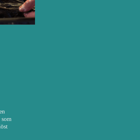
nen
r som
iöst