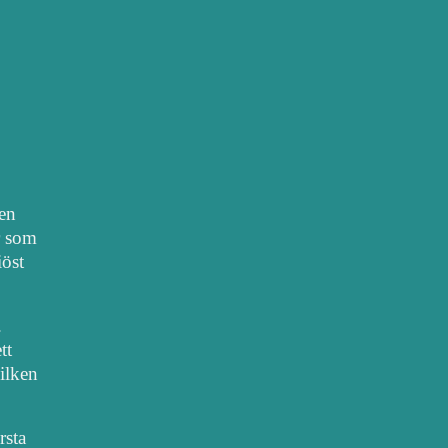
nen
r som
iöst
.
tt
vilken
rsta