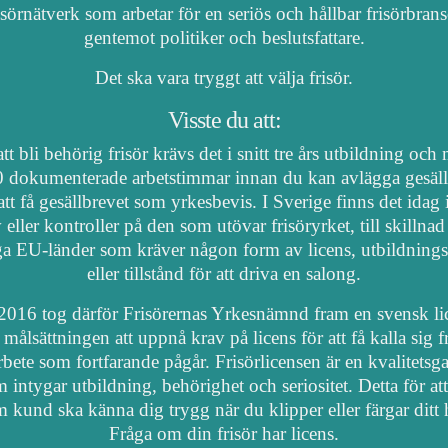
isörnätverk som arbetar för en seriös och hållbar frisörbran
gentemot politiker och beslutsfattare.
Det ska vara tryggt att välja frisör.
Visste du att:
tt bli behörig frisör krävs det i snitt tre års utbildning och
 dokumenterade arbetstimmar innan du kan avlägga gesäl
att få gesällbrevet som yrkesbevis. I Sverige finns det idag
 eller kontroller på den som utövar frisöryrket, till skillnad
a EU-länder som kräver någon form av licens, utbildnings
eller tillstånd för att driva en salong.
2016 tog därför Frisörernas Yrkesnämnd fram en svensk li
målsättningen att uppnå krav på licens för att få kalla sig fr
arbete som fortfarande pågår. Frisörlicensen är en kvalitetsga
 intygar utbildning, behörighet och seriositet. Detta för at
 kund ska känna dig trygg när du klipper eller färgar ditt 
Fråga om din frisör har licens.