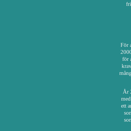
fr
För a
2000
för 
krav
mång
År 
med 
ett 
som
som