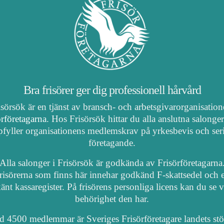
Bra frisörer ger dig professionell hårvård
isörsök är en tjänst av bransch- och arbetsgivarorganisatio
örföretagarna
. Hos Frisörsök hittar du alla anslutna salonge
fyller organisationens medlemskrav på yrkesbevis och ser
företagande.
Alla salonger i Frisörsök är godkända av Frisörföretagarna
risörerna som finns här innehar godkänd F-skattsedel och e
nt kassaregister. På frisörens personliga licens kan du se 
behörighet den har.
 4500 medlemmar är Sveriges Frisörföretagare landets stö