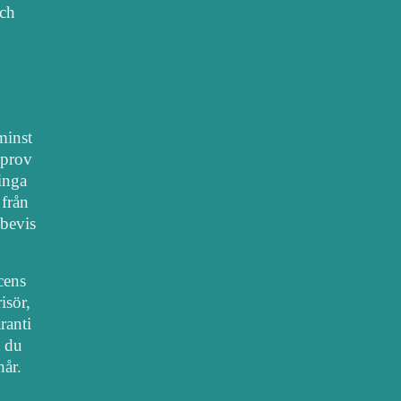
sch
 minst
lprov
 inga
 från
bevis
cens
isör,
ranti
t du
hår.