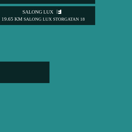
SALONG LUX
19.65 KM
SALONG LUX STORGATAN 18