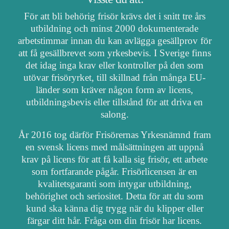
För att bli behörig frisör krävs det i snitt tre års
utbildning och minst 2000 dokumenterade
arbetstimmar innan du kan avlägga gesällprov för
att få gesällbrevet som yrkesbevis. I Sverige finns
det idag inga krav eller kontroller på den som
utövar frisöryrket, till skillnad från många EU-
länder som kräver någon form av licens,
utbildningsbevis eller tillstånd för att driva en
salong.
År 2016 tog därför Frisörernas Yrkesnämnd fram
en svensk licens med målsättningen att uppnå
krav på licens för att få kalla sig frisör, ett arbete
som fortfarande pågår. Frisörlicensen är en
kvalitetsgaranti som intygar utbildning,
behörighet och seriositet. Detta för att du som
kund ska känna dig trygg när du klipper eller
färgar ditt hår. Fråga om din frisör har licens.