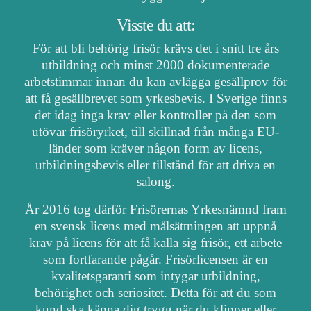
Visste du att:
För att bli behörig frisör krävs det i snitt tre års
utbildning och minst 2000 dokumenterade
arbetstimmar innan du kan avlägga gesällprov för
att få gesällbrevet som yrkesbevis. I Sverige finns
det idag inga krav eller kontroller på den som
utövar frisöryrket, till skillnad från många EU-
länder som kräver någon form av licens,
utbildningsbevis eller tillstånd för att driva en
salong.
År 2016 tog därför Frisörernas Yrkesnämnd fram
en svensk licens med målsättningen att uppnå
krav på licens för att få kalla sig frisör, ett arbete
som fortfarande pågår. Frisörlicensen är en
kvalitetsgaranti som intygar utbildning,
behörighet och seriositet. Detta för att du som
kund ska känna dig trygg när du klipper eller